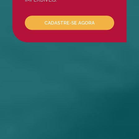
Mesoterapia Capilar
Mesoterapia Facial
Microagulhamento
CADASTRE-SE AGORA
NCTF
Peeling De Ácido Glicóli
Peeling De Ácido Retinói
Peeling De Ácido Salicili