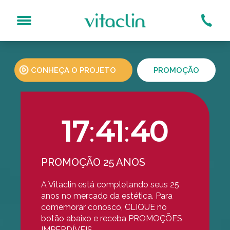
Melhor custo x benefício
Considerada a melhor clínica de depilação a
laser de Curitiba.
CONHEÇA O PROJETO
PROMOÇÃO
Qual o tratamento?
sogeniano (Bigode Chinês)
Bioestimuladores
s No Rosto
Carboxiterapia
17
:
41
:
39
Dermaroller
Espinhas
Laser Acroma-QS®
PROMOÇÃO 25 ANOS
Laser DualMode®
Laser Inlift IntraOral®
A Vitaclin está completando seus 25
Limpeza De Pele Por Hi
anos no mercado da estética. Para
Luz Pulsada
comemorar conosco, CLIQUE no
botão abaixo e receba PROMOÇÕES
MD Codes
IMPERDÍVEIS.