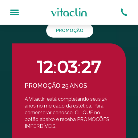
Garantia
PROMOÇÃO
Qual o tratamento?
sogeniano (Bigode Chinês)
Bioestimuladores
12
:
03
:
26
s No Rosto
Carboxiterapia
Dermaroller
Espinhas
PROMOÇÃO 25 ANOS
Laser Acroma-QS®
Laser DualMode®
A Vitaclin está completando seus 25
anos no mercado da estética. Para
Laser Inlift IntraOral®
comemorar conosco, CLIQUE no
Limpeza De Pele Por Hi
botão abaixo e receba PROMOÇÕES
Luz Pulsada
IMPERDÍVEIS.
MD Codes