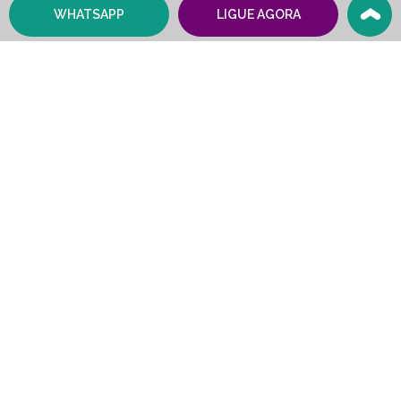
WHATSAPP
LIGUE AGORA
Tratamento para Mãos
Pode e devemos cuidar de nossas mãos com
procedimentos estéticos. Deixe suas mãos muito mais
lindas. Conte com a Vitaclin!
Por que precisamos tratar
as mãos?
As mãos tem um grande significado para
nós, sempre cuidamos. A qualquer
momento podemos reparar que a mão
esta um pouco mais envelhecida e
manchada. Para isso, dispomos de
tratamentos muito eficientes que podem
ajudar no tratamento.