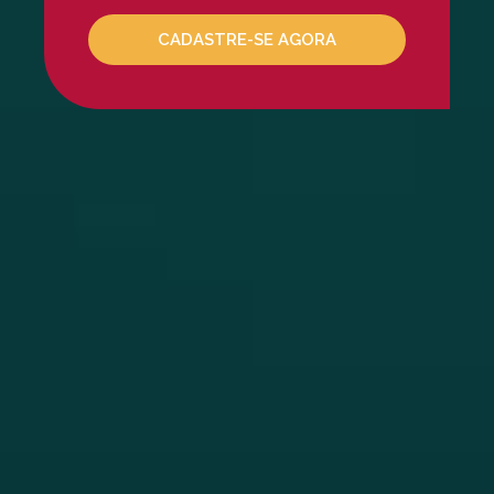
Mesoterapia Capilar
Mesoterapia Facial
CADASTRE-SE AGORA
Microagulhamento
NCTF
Peeling De Ácido Glicóli
Peeling De Ácido Retinói
Peeling De Ácido Salicili