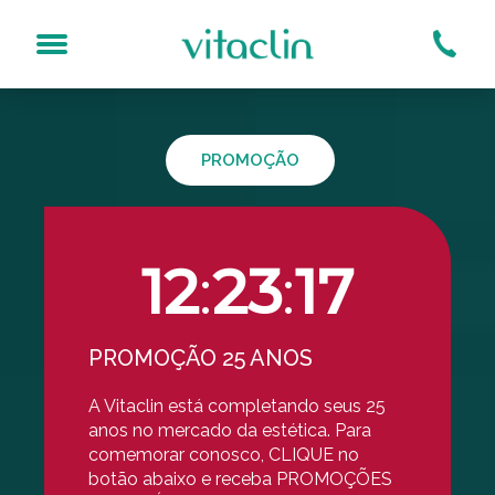
Resultados mais rápidos
Avaliação Online ou Presencial
Aparelhos próprios (mais seguro)
PROMOÇÃO
Qual o tratamento?
sogeniano (Bigode Chinês)
Bioestimuladores
s No Rosto
Carboxiterapia
Dermaroller
12
:
23
:
16
Espinhas
Laser Acroma-QS®
Laser DualMode®
PROMOÇÃO 25 ANOS
Laser Inlift IntraOral®
A Vitaclin está completando seus 25
Limpeza De Pele Por Hi
anos no mercado da estética. Para
Luz Pulsada
comemorar conosco, CLIQUE no
MD Codes
botão abaixo e receba PROMOÇÕES