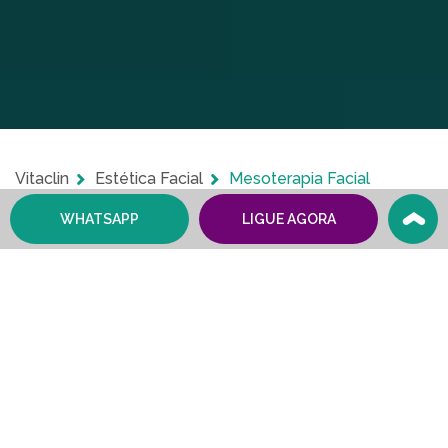
Vitaclin
Estética Facial
Mesoterapia Facial
WHATSAPP
LIGUE AGORA
Mesoterapia Facial
A Mesoterapia facial é um tratamento estético realizado
por meio de aplicações de medicamentos combinados,
enzimas e outros compostos, pode fazer muito pela sua
beleza. Saiba mais.