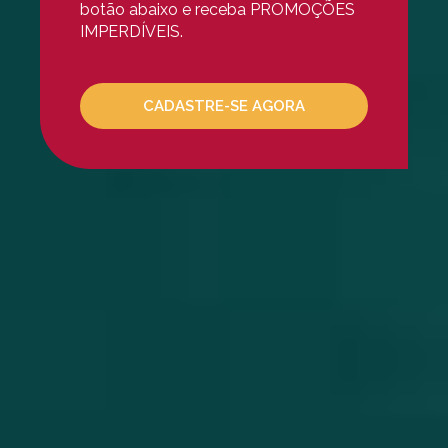
Mesoterapia Capilar
botão abaixo e receba PROMOÇÕES
IMPERDÍVEIS.
Mesoterapia Facial
Microagulhamento
NCTF
CADASTRE-SE AGORA
Peeling De Ácido Glicóli
Peeling De Ácido Retinói
Peeling De Ácido Salicili