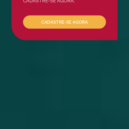
CADASTRE-SE AGORA.
Mesoterapia Capilar
Mesoterapia Facial
Microagulhamento
CADASTRE-SE AGORA
NCTF
Peeling De Ácido Glicóli
Peeling De Ácido Retinói
Peeling De Ácido Salicili