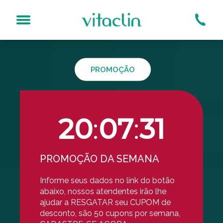
Resultados mais rápidos
Avaliação Online ou Presencial
Aparelhos próprios (mais seguro)
PROMOÇÃO
Qual o tratamento?
sogeniano (Bigode Chinês)
Bioestimuladores
s No Rosto
Carboxiterapia
20
:
07
:
30
Dermaroller
Espinhas
Laser Acroma-QS®
PROMOÇÃO DA SEMANA
Laser DualMode®
Laser Inlift IntraOral®
Informe seus dados no link do botão
Limpeza De Pele Por Hi
abaixo, nossos atendentes irão lhe
Luz Pulsada
ajudar a RESGATAR seu CUPOM de
desconto, são 50 cupons por semana,
MD Codes